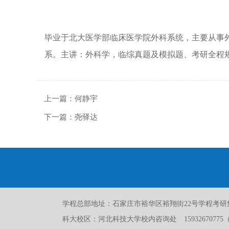
毕业于北大医学部临床医学院外科系统，主要从事
系。
主讲：外科学，临综真题及模拟题、考研全程
上一篇：
何静宇
下一篇：
尧驿达
学程总部地址：石家庄市裕华区裕翔街22号学程考研集训基
科大校区：河北科技大学校内咨询处
159326707