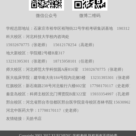
微信公众号
微博二维码
学程总部地址：石家庄市裕华区裕翔街22号学程考研集训基地 19031219
科大校区：河北科技大学校内咨询处
15932670775（张老师） 15612178254（高老师）
地大新校区：学院楼2号楼B座317
13231395301（张老师） 18715958101（任老师）
师大校区：河北师范大学科技园A座816室
15932670775（张老师）
医大临床学院：建华南大街184号院内北侧3楼 13231395301（张老师） 1
红旗校区：新石南路238号河北银行六楼602室 17798170117（史老师）
秦皇岛校区：科师主校区北门博贤院B座322室 15933354997（孔老师）
邢台校区：河北省邢台市信都区邢台医学院皇寺校区杏林书院 1563096271
河北中医药大学：17798170117（史老师）
友情链接：
天皓书店
Copyright 2003-2017 XUECHENG 学程考研
版权所有不得抄袭